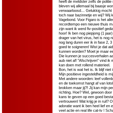
heeft de meldster zelfs de politi
bleven wij allemaal bij baasje w
o
verwaarloosd… Gelukkig mocht onz
toch naar bazinnetje en wij? Wij 
Vagebond. Voor Figaro is het alle
recordtempo een nieuwe thuis maa
zijn want ik werd fiv-positief ged
hoor! Ik ben nog piepjong (1 jaar
drager van het virus, het is nog ni
nog lang duren eer ik in fase 2, 
goed te soigneren! Wist je dat ai
kunnen worden? Moet je maar e
Die kunnen je succesverhalen aa
aub niet af! “Afschrijven” vind i
kan doen met rollend materieel.
Bon, het is wat het is. Ik blijf n
Mijn positieve ingesteldheid is mi
Met andere woorden: leef vollenb
en de toekomst hangt af van lots
brokken maar jij?! Jij kan mijn p
richting. Hoe? Wel, gewoon door 
kans te geven op een goed best
vertrouwen! Wat krijg je in ruil?
adoratie want ik ben heel lief e
veel actie en real life cat-tv ! Sc