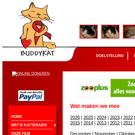
DOELSTELLING
Wat maken we mee
HOME
2026
|
2025
|
2024
|
2023
|
2022
2015
|
2014
|
2013
|
2012
|
2011
WAT IS KATTENAIDS
December
|
November
|
Oktober
ONZE FILM