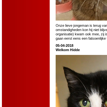
Onze lieve jongeman is terug van
omstandigheden kon hij niet blijve
organisatie) kwam ook mee, zij is
gaan eerst eens een fatsoenlijke
05-04-2018
Welkom Hidde