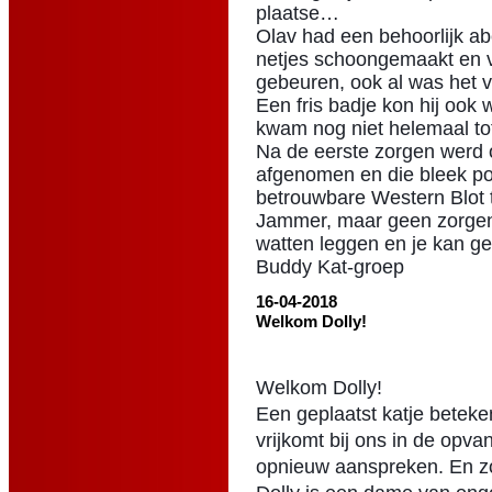
plaatse…
Olav had een behoorlijk a
netjes schoongemaakt en ve
gebeuren, ook al was het va
Een fris badje kon hij ook 
kwam nog niet helemaal tot
Na de eerste zorgen werd 
afgenomen en die bleek pos
betrouwbare Western Blot te
Jammer, maar geen zorgen l
watten leggen en je kan ge
Buddy Kat-groep
16-04-2018
Welkom Dolly!
Welkom Dolly!
Een geplaatst katje beteken
vrijkomt bij ons in de opv
opnieuw aanspreken. En z