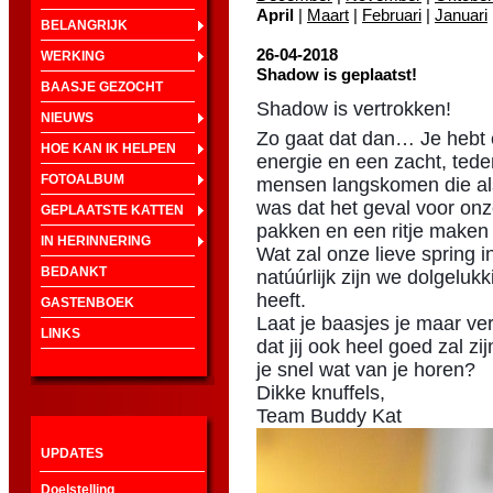
April
|
Maart
|
Februari
|
Januari
BELANGRIJK
26-04-2018
WERKING
Shadow is geplaatst!
BAASJE GEZOCHT
Shadow is vertrokken!
NIEUWS
Zo gaat dat dan… Je hebt e
HOE KAN IK HELPEN
energie en een zacht, ted
FOTOALBUM
mensen langskomen die als
was dat het geval voor onz
GEPLAATSTE KATTEN
pakken en een ritje maken r
IN HERINNERING
Wat zal onze lieve spring i
BEDANKT
natúúrlijk zijn we dolgelukk
heeft.
GASTENBOEK
Laat je baasjes je maar v
LINKS
dat jij ook heel goed zal z
je snel wat van je horen?
Dikke knuffels,
Team Buddy Kat
UPDATES
Doelstelling