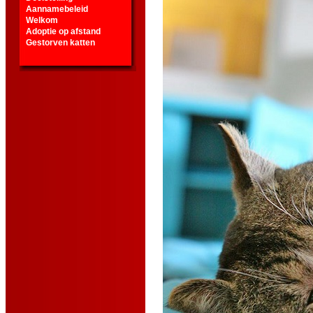
Aannamebeleid
Welkom
Adoptie op afstand
Gestorven katten