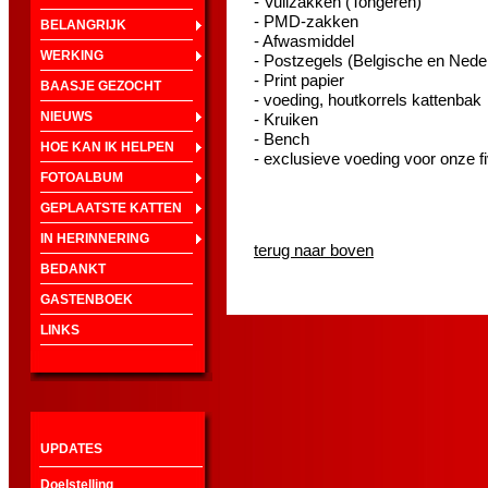
- Vuilzakken (Tongeren)
- PMD-zakken
BELANGRIJK
- Afwasmiddel
WERKING
- Postzegels (Belgische en Nede
- Print papier
BAASJE GEZOCHT
- voeding, houtkorrels kattenbak
NIEUWS
- Kruiken
- Bench
HOE KAN IK HELPEN
- exclusieve voeding voor onze fi
FOTOALBUM
GEPLAATSTE KATTEN
IN HERINNERING
terug naar boven
BEDANKT
GASTENBOEK
LINKS
UPDATES
Doelstelling