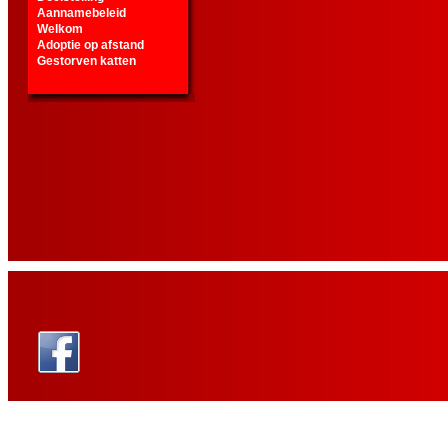
Aannamebeleid
Welkom
Adoptie op afstand
Gestorven katten