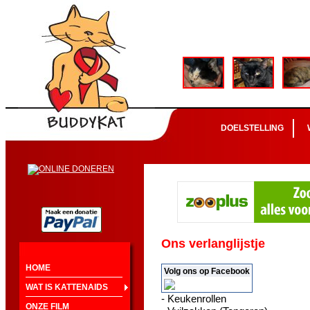
DOELSTELLING
Ons verlanglijstje
HOME
Volg ons op Facebook
WAT IS KATTENAIDS
- Keukenrollen
ONZE FILM