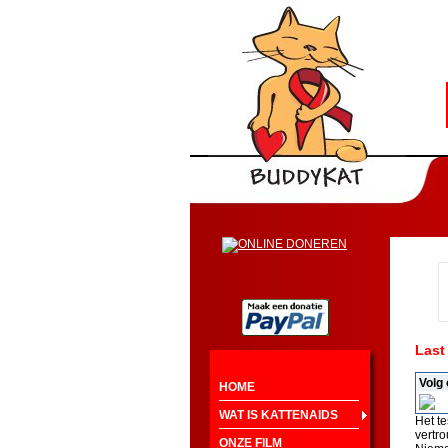
Last 
Volg
HOME
WAT IS KATTENAIDS
Het t
vertr
ONZE FILM