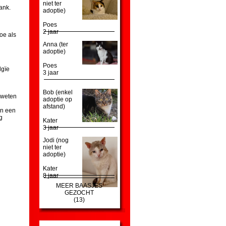
niet ter
ank.
adoptie)
Poes
2 jaar
oe als
Anna (ter
adoptie)
Poes
lgïe
3 jaar
Bob (enkel
 weten
adoptie op
afstand)
en een
g
Kater
3 jaar
Jodi (nog
niet ter
adoptie)
Kater
8 jaar
MEER BAASJES
GEZOCHT
(13)