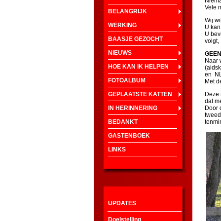
Nieman
Vele 
BELANGRIJK
Wij w
WERKING
U kan 
U bev
BAASJE GEZOCHT
volgt,
NIEUWS
GEEN
Naar 
HOE KAN IK HELPEN
(aids
en NL
FOTOALBUM
Met d
GEPLAATSTE KATTEN
Deze 
dat m
IN HERINNERING
Door o
tweed
BEDANKT
tenmi
GASTENBOEK
LINKS
UPDATES
Doelstelling