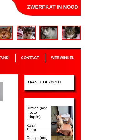
ZWERFKAT IN NOOD
TAND
CONTACT
WEBWINKEL
BAASJE GEZOCHT
Dimian (nog
niet ter
adoptie)
Kater
5 jaar
g
Geesje (nog