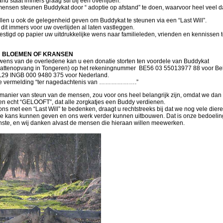
d staat immers graag stil bij een overlijden.
mensen steunen Buddykat door “ adoptie op afstand” te doen, waarvoor heel veel d
illen u ook de gelegenheid geven om Buddykat te steunen via een “Last Will”.
dit immers voor uw overlijden al laten vastleggen.
estigd op papier uw uitdrukkelijke wens naar familieleden, vrienden en kennissen t
 BLOEMEN OF KRANSEN
wens van de overledene kan u een donatie storten ten voordele van Buddykat
kattenopvang in Tongeren) op het rekeningnummer BE56 03 55013977 88 voor Be
29 INGB 000 9480 375 voor Nederland.
e vermelding “ter nagedachtenis van ……………….”
manier van steun van de mensen, zou voor ons heel belangrijk zijn, omdat we dan
en echt “GELOOFT”, dat alle zorgkatjes een Buddy verdienen.
ns met een “Last Will” te bedenken, draagt u rechtstreeks bij dat we nog vele dier
e kans kunnen geven en ons werk verder kunnen uitbouwen. Dat is onze bedoelin
nste, en wij danken alvast de mensen die hieraan willen meewerken.