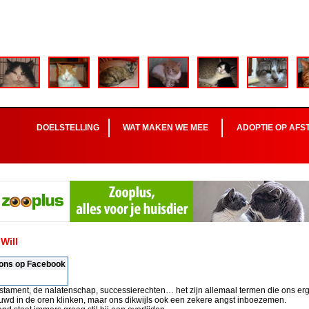
DOELSTELLING
WAT MAKEN WE MEE
ADOPTIE OP AFS
Will
 ons op Facebook
estament, de nalatenschap, successierechten… het zijn allemaal termen die ons er
ouwd in de oren klinken, maar ons dikwijls ook een zekere angst inboezemen.