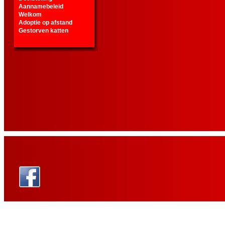
Aannamebeleid
Welkom
Adoptie op afstand
Gestorven katten