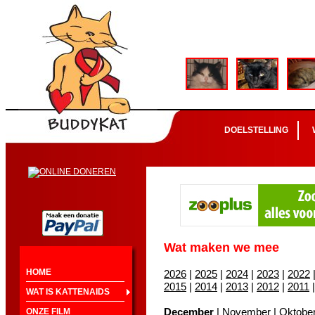
DOELSTELLING
Wat maken we mee
HOME
2026
|
2025
|
2024
|
2023
|
2022
2015
|
2014
|
2013
|
2012
|
2011
WAT IS KATTENAIDS
December
|
November
|
Oktobe
ONZE FILM