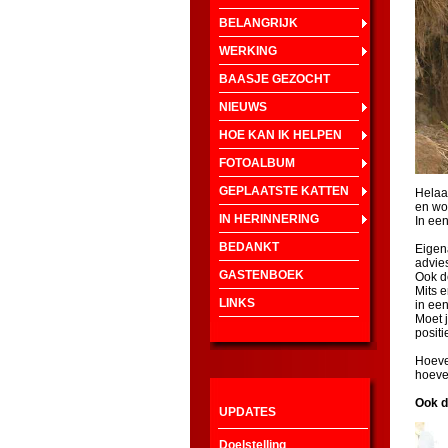
BELANGRIJK
WERKING
BAASJE GEZOCHT
NIEUWS
HOE KAN IK HELPEN
FOTOALBUM
GEPLAATSTE KATTEN
Helaa
en wor
IN HERINNERING
In een
BEDANKT
Eigena
advies
GASTENBOEK
Ook d
Mits e
LINKS
in een
Moet j
positi
Hoeve
hoeve
Ook d
UPDATES
Doelstelling