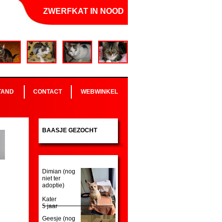
ZWERFKAT IN NOOD
TAND
CONTACT
WEBWINKEL
BAASJE GEZOCHT
Dimian (nog
niet ter
adoptie)
Kater
5 jaar
Geesje (nog