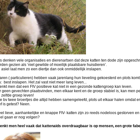
s denken vele organisaties en dierenartsen dat deze katten ten dode zijn opgesch
den gezien als ‘niet gewilde of moeilijk plaatsbare huisdieren’.
 asiel laat men zo een diertje dan ook onmiddellijk inslapen.
ren ( particulieren) hebben vaak jarenlang hun lieveling gekoesterd en plots komt
: best inslapen. Het zal vast niet meer lang leven...
enkt men dat een FIV positieve kat niet in een gezonde kattengroep kan leven.
r geen gevechten plaatsvinden, men elkaar kent en de groep stabiel is, kan men pe
 zelfde groep leven!
e bv twee broertjes die altijd hebben samengeleefd, plots uit elkaar halen omdat er
ef is getest? Neen.
el lieve, aanhankelijke en knappe FIV- katten zijn zo reeds nodeloos gestorven en
el gaan er nog volgen?
enkt men heel vaak dat kattenaids overdraagbaar is op mensen, een grote fabe