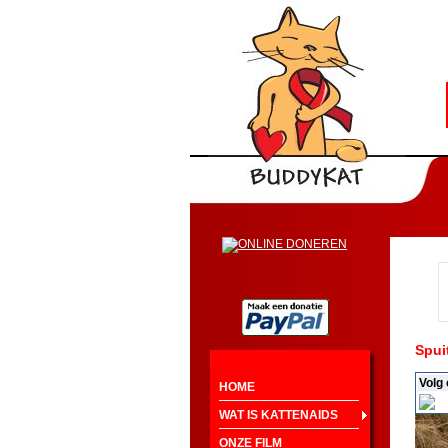
Spui
Volg
HOME
WAT IS KATTENAIDS
ONZE FILM