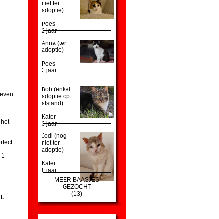
niet ter
adoptie)
Poes
2 jaar
Anna (ter
adoptie)
Poes
3 jaar
Bob (enkel
reven
adoptie op
afstand)
Kater
 het
3 jaar
Jodi (nog
rfect
niet ter
adoptie)
 1
Kater
8 jaar
MEER BAASJES
GEZOCHT
(13)
l.