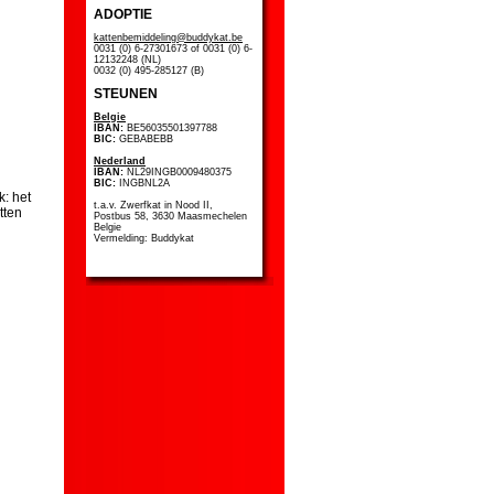
ADOPTIE
kattenbemiddeling@buddykat.be
0031 (0) 6-27301673 of 0031 (0) 6-
12132248 (NL)
0032 (0) 495-285127 (B)
STEUNEN
Belgie
IBAN:
BE56035501397788
BIC:
GEBABEBB
Nederland
IBAN:
NL29INGB0009480375
BIC:
INGBNL2A
k: het
t.a.v. Zwerfkat in Nood II,
tten
Postbus 58, 3630 Maasmechelen
Belgie
Vermelding: Buddykat