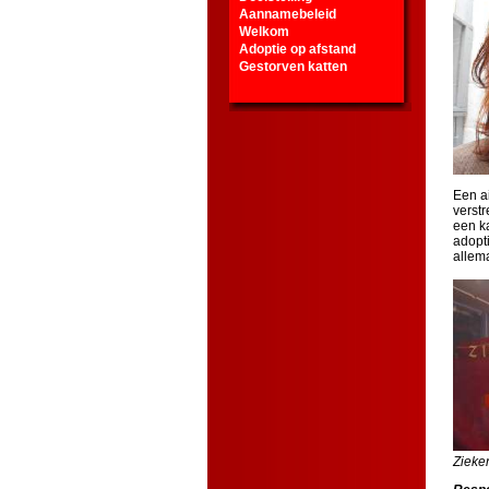
Aannamebeleid
Welkom
Adoptie op afstand
Gestorven katten
Een ai
verstr
een k
adopt
allema
Zi