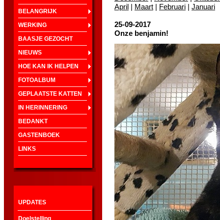
April
|
Maart
|
Februari
|
Januari
BELANGRIJK
25-09-2017
WERKING
Onze benjamin!
BAASJE GEZOCHT
NIEUWS
HOE KAN IK HELPEN
FOTOALBUM
GEPLAATSTE KATTEN
IN HERINNERING
BEDANKT
GASTENBOEK
LINKS
UPDATES
Doelstelling