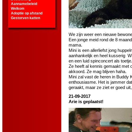
Aannamebeleid
Welkom
Adoptie op afstand
Gestorven katten
We zijn weer een nieuwe bewoner 
Een jonge meid rond de 8 maande
mama.
Mini is een allerliefst jong huppel
aanhankelijk en heel kusserig
We
en een luid spinconcert als toetje
Ze heeft al kennis gemaakt met 
akkoord. Ze mag blijven haha.
Mini zal vast de heren in Buddy
enthousiasme. Het is jammer dat ze
geraakt, maar ze ziet er goed uit
21-09-2017
Arie is geplaatst!