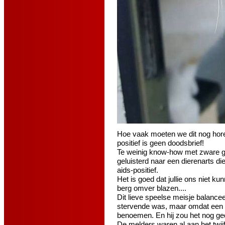
Hoe vaak moeten we dit nog hore
positief is geen doodsbrief!
Te weinig know-how met zware 
geluisterd naar een dierenarts di
aids-positief.
Het is goed dat jullie ons niet 
berg omver blazen.
...
Dit lieve speelse meisje balance
stervende was, maar omdat een d
benoemen. En hij zou het nog ge
De melders waren al aan het twijfe