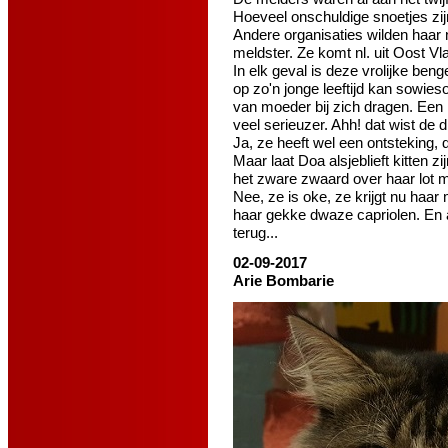
Hoeveel onschuldige snoetjes zij
Andere organisaties wilden haar 
meldster. Ze komt nl. uit Oost Vla
In elk geval is deze vrolijke be
op zo'n jonge leeftijd kan sowieso
van moeder bij zich dragen. Een n
veel serieuzer. Ahh! dat wist de d
Ja, ze heeft wel een ontsteking,
Maar laat Doa alsjeblieft kitten z
het zware zwaard over haar lot m
Nee, ze is oke, ze krijgt nu haa
haar gekke dwaze capriolen. En 
terug...
02-09-2017
Arie Bombarie