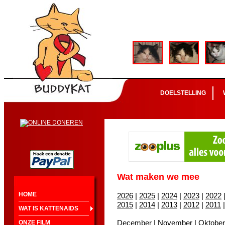
DOELSTELLING
Wat maken we mee
HOME
2026
|
2025
|
2024
|
2023
|
2022
2015
|
2014
|
2013
|
2012
|
2011
WAT IS KATTENAIDS
December
|
November
|
Oktober
ONZE FILM