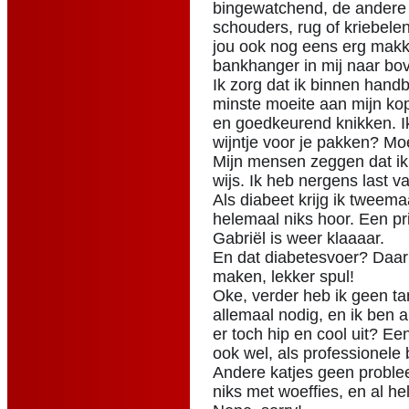
bingewatchend, de andere h
schouders, rug of kriebele
jou ook nog eens erg makk
bankhanger in mij naar bo
Ik zorg dat ik binnen handb
minste moeite aan mijn koppe
en goedkeurend knikken. Ik
wijntje voor je pakken? Mo
Mijn mensen zeggen dat ik
wijs. Ik heb nergens last v
Als diabeet krijg ik tweema
helemaal niks hoor. Een prik
Gabriël is weer klaaaar.
En dat diabetesvoer? Daar
maken, lekker spul!
Oke, verder heb ik geen t
allemaal nodig, en ik ben ai
er toch hip en cool uit? Ee
ook wel, als professionele
Andere katjes geen proble
niks met woeffies, en al he