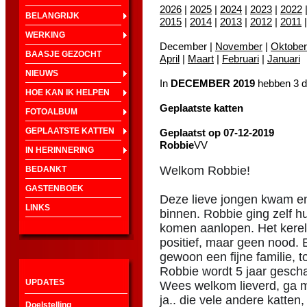
2026
|
2025
|
2024
|
2023
|
2022
BELANGRIJK
2015
|
2014
|
2013
|
2012
|
2011
WERKING
December |
November
|
Oktober
BAASJE GEZOCHT
April
|
Maart
|
Februari
|
Januari
NIEUWS
In
DECEMBER 2019
hebben 3 d
HOE KAN IK HELPEN
Geplaatste katten
FOTOALBUM
GEPLAATSTE KATTEN
Geplaatst op 07-12-2019
Robbie
VV
IN HERINNERING
Welkom Robbie!
BEDANKT
GASTENBOEK
Deze lieve jongen kwam en
LINKS
binnen. Robbie ging zelf h
komen aanlopen. Het kereltj
positief, maar geen nood. Ee
gewoon een fijne familie, 
Robbie wordt 5 jaar gescha
UPDATES
Wees welkom lieverd, ga m
ja.. die vele andere katten
Doelstelling