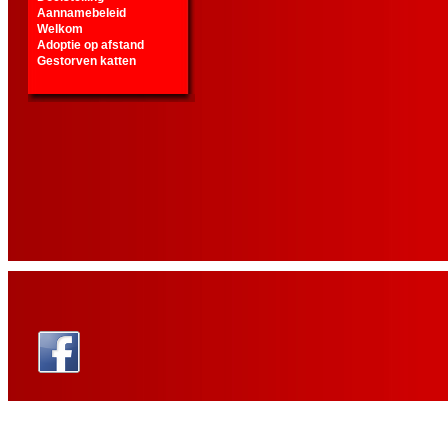
Aannamebeleid
Welkom
Adoptie op afstand
Gestorven katten