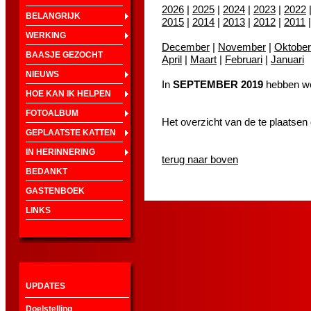
2026
|
2025
|
2024
|
2023
|
2022
BELANGRIJK
2015
|
2014
|
2013
|
2012
|
2011
WERKING
December
|
November
|
Oktober
BAASJE GEZOCHT
April
|
Maart
|
Februari
|
Januari
NIEUWS
In
SEPTEMBER 2019
hebben we
HOE KAN IK HELPEN
FOTOALBUM
Het overzicht van de te plaatsen
GEPLAATSTE KATTEN
IN HERINNERING
terug naar boven
BEDANKT
GASTENBOEK
LINKS
UPDATES
Doelstelling