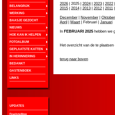
2026
| 2025 |
2024
|
2023
|
2022
BELANGRIJK
2015
|
2014
|
2013
|
2012
|
2011
WERKING
December
|
November
|
Oktober
BAASJE GEZOCHT
April
|
Maart
| Februari |
Januari
NIEUWS
In
FEBRUARI 2025
hebben we ge
HOE KAN IK HELPEN
FOTOALBUM
Het overzicht van de te plaatsen
GEPLAATSTE KATTEN
IN HERINNERING
terug naar boven
BEDANKT
GASTENBOEK
LINKS
UPDATES
Doelstelling