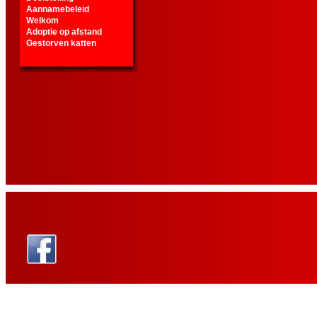
Aannamebeleid
Welkom
Adoptie op afstand
Gestorven katten