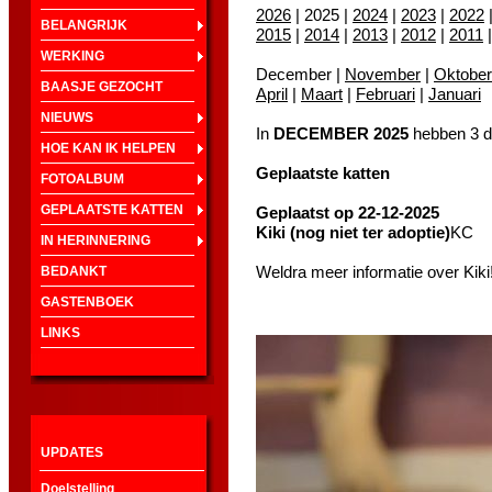
2026
| 2025 |
2024
|
2023
|
2022
BELANGRIJK
2015
|
2014
|
2013
|
2012
|
2011
WERKING
December |
November
|
Oktober
BAASJE GEZOCHT
April
|
Maart
|
Februari
|
Januari
NIEUWS
In
DECEMBER 2025
hebben 3 d
HOE KAN IK HELPEN
Geplaatste katten
FOTOALBUM
GEPLAATSTE KATTEN
Geplaatst op 22-12-2025
Kiki (nog niet ter adoptie)
KC
IN HERINNERING
Weldra meer informatie over Kiki
BEDANKT
GASTENBOEK
LINKS
UPDATES
Doelstelling