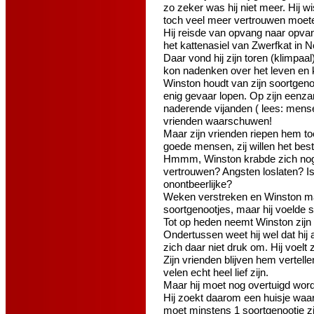
zo zeker was hij niet meer. Hij wi
toch veel meer vertrouwen moe
Hij reisde van opvang naar opvang
het kattenasiel van Zwerfkat in N
Daar vond hij zijn toren (klimpaa
kon nadenken over het leven en 
Winston houdt van zijn soortgenote
enig gevaar lopen. Op zijn eenza
naderende vijanden ( lees: mensen)
vrienden waarschuwen!
Maar zijn vrienden riepen hem toe
goede mensen, zij willen het bes
Hmmm, Winston krabde zich nog e
vertrouwen? Angsten loslaten? I
onontbeerlijke?
Weken verstreken en Winston ma
soortgenootjes, maar hij voelde s
Tot op heden neemt Winston zijn 
Ondertussen weet hij wel dat hij 
zich daar niet druk om. Hij voelt 
Zijn vrienden blijven hem vertelle
velen echt heel lief zijn.
Maar hij moet nog overtuigd worde
Hij zoekt daarom een huisje waar
moet minstens 1 soortgenootje zi