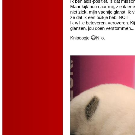
Ik ben aids-positief, is dat mis
Maar kijk nou naar mij, zie ik er
niet ziek, mijn vachtje glanst, i
ze dat ik een buikje heb. NOT!
Ik wil je betoveren, veroveren. Kij
glanzen, jou doen verstommen...
😉
.
Knipoogje
Nilo