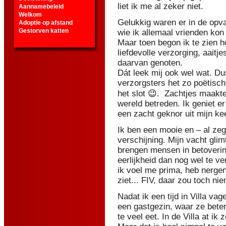
liet ik me al zeker niet.
Aannamebeleid
Welkom
Gelukkig waren er in de opv
Adoptie op afstand
Gestorven katten
wie ik allemaal vrienden kon
Maar toen begon ik te zien h
liefdevolle verzorging, aaitje
daarvan genoten.
Dát leek mij ook wel wat. Du
verzorgsters het zo poëtisch
het slot
😉
. Zachtjes maakte
wereld betreden. Ik geniet e
een zacht geknor uit mijn kee
Ik ben een mooie en – al zeg
verschijning. Mijn vacht glim
brengen mensen in betovering
eerlijkheid dan nog wel te ve
ik voel me prima, heb nergens
ziet... FIV, daar zou toch 
Nadat ik een tijd in Villa v
een gastgezin, waar ze beter
te veel eet. In de Villa at ik