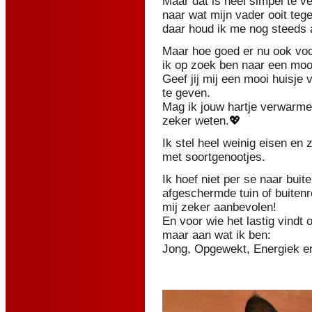
Maar dat is heel simpel te v
naar wat mijn vader ooit tege
daar houd ik me nog steeds 
Maar hoe goed er nu ook voor
ik op zoek ben naar een mooi
Geef jij mij een mooi huisje v
te geven.
Mag ik jouw hartje verwarmen?
zeker weten.
💖
Ik stel heel weinig eisen en 
met soortgenootjes.
Ik hoef niet per se naar bui
afgeschermde tuin of buitenr
mij zeker aanbevolen!
En voor wie het lastig vindt
maar aan wat ik ben:
Jong, Opgewekt, Energiek en 