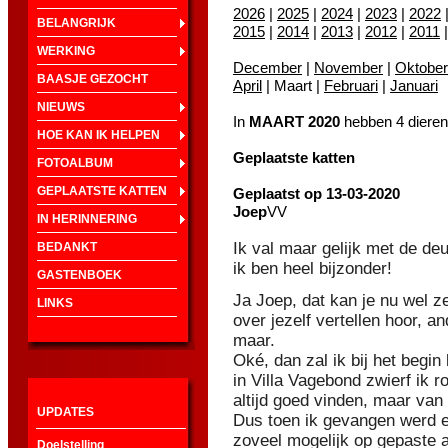
2026
|
2025
|
2024
|
2023
|
2022
BELANGRIJK
2015
|
2014
|
2013
|
2012
|
2011
WERKING
December
|
November
|
Oktober
BAASJE GEZOCHT
April
| Maart |
Februari
|
Januari
NIEUWS
In
MAART 2020
hebben 4 dieren
HOE KAN IK HELPEN
Geplaatste katten
FOTOALBUM
GEPLAATSTE KATTEN
Geplaatst op 13-03-2020
Joep
VV
IN HERINNERING
Ik val maar gelijk met de de
BEDANKT
ik ben heel bijzonder!
GASTENBOEK
Ja Joep, dat kan je nu wel 
LINKS
over jezelf vertellen hoor, 
maar.
Oké, dan zal ik bij het begi
in Villa Vagebond zwierf ik r
altijd goed vinden, maar va
UPDATES
Dus toen ik gevangen werd e
zoveel mogelijk op gepaste 
Doelstelling