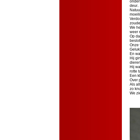
onderk
deur..
Natuur
moeil
Verdo
zoude
We he
weer n
Op da
beslot
Onze 
Geluk
En wa
Hij gi
dieren
Hij wa
rotte 
Een k
Over 
Als a
zo knu
We zi