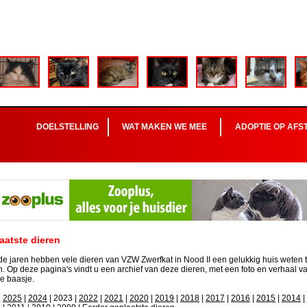
DOELSTELLING
WAT MAKEN WE MEE
ADOPTIE OP AFS
aatste dieren
de jaren hebben vele dieren van VZW Zwerfkat in Nood II een gelukkig huis weten 
. Op deze pagina's vindt u een archief van deze dieren, met een foto en verhaal v
e baasje.
|
2025
|
2024
| 2023 |
2022
|
2021
|
2020
|
2019
|
2018
|
2017
|
2016
|
2015
|
2014
|