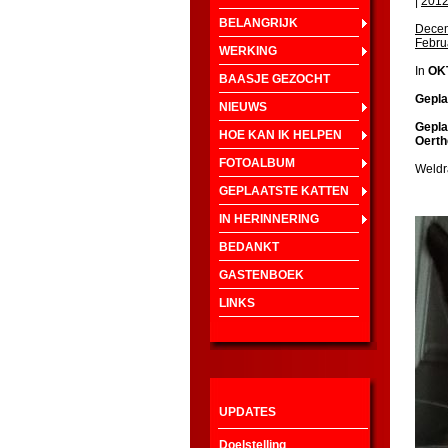
|
201
BELANGRIJK
Dece
Febru
WERKING
In
OK
BAASJE GEZOCHT
Gepla
NIEUWS
Gepla
HOE KAN IK HELPEN
Oerth
FOTOALBUM
Weldr
GEPLAATSTE KATTEN
IN HERINNERING
BEDANKT
GASTENBOEK
LINKS
UPDATES
Doelstelling