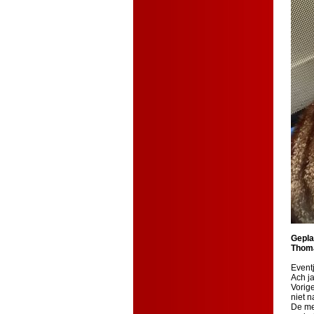
Gepla
Thoma
Event
Ach ja
Vorig
niet n
De me