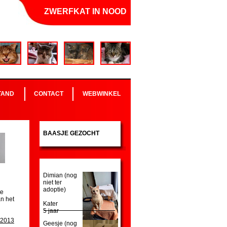
ZWERFKAT IN NOOD
TAND
CONTACT
WEBWINKEL
BAASJE GEZOCHT
Dimian (nog
niet ter
adoptie)
te
an het
Kater
5 jaar
2013
Geesje (nog