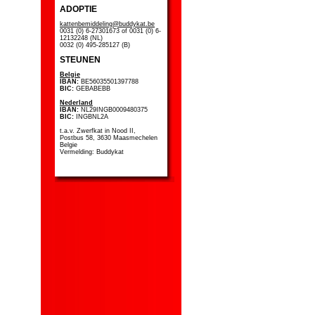
ADOPTIE
kattenbemiddeling@buddykat.be
0031 (0) 6-27301673 of 0031 (0) 6-
12132248 (NL)
0032 (0) 495-285127 (B)
STEUNEN
Belgie
IBAN:
BE56035501397788
BIC:
GEBABEBB
Nederland
IBAN:
NL29INGB0009480375
BIC:
INGBNL2A
t.a.v. Zwerfkat in Nood II,
Postbus 58, 3630 Maasmechelen
Belgie
Vermelding: Buddykat