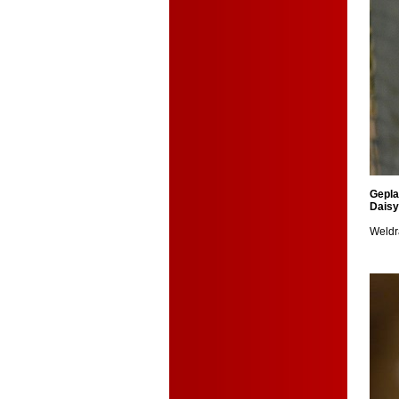
Gepla
Daisy
Weldr