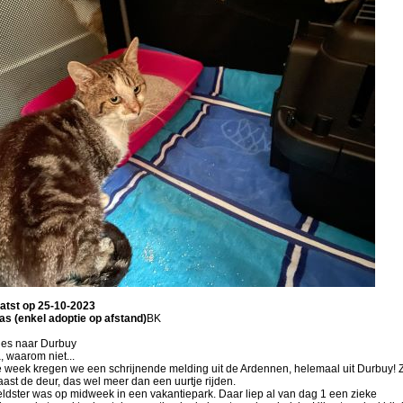
atst op 25-10-2023
s (enkel adoptie op afstand)
BK
jes naar Durbuy
, waarom niet...
e week kregen we een schrijnende melding uit de Ardennen, helemaal uit Durbuy! 
aast de deur, das wel meer dan een uurtje rijden.
ldster was op midweek in een vakantiepark. Daar liep al van dag 1 een zieke