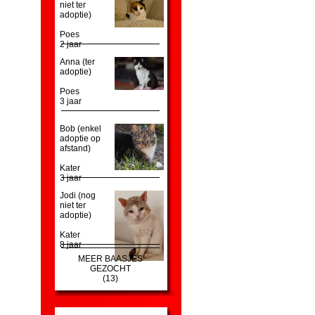
niet ter
adoptie)
Poes
2 jaar
Anna (ter
adoptie)
Poes
3 jaar
Bob (enkel
adoptie op
afstand)
Kater
3 jaar
Jodi (nog
niet ter
adoptie)
Kater
8 jaar
MEER BAASJES
GEZOCHT
(13)