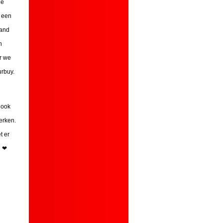
de
n een
land
n
r we
urbuy.
 ook
erken.
t er
n ❤