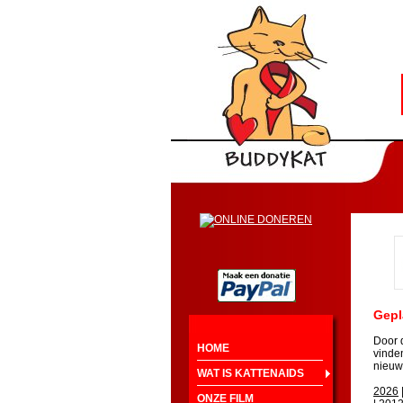
Gepl
Door 
HOME
vinden
nieuw
WAT IS KATTENAIDS
2026
ONZE FILM