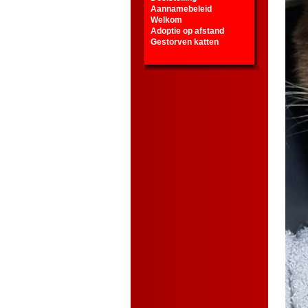
Aannamebeleid
Welkom
Adoptie op afstand
Gestorven katten