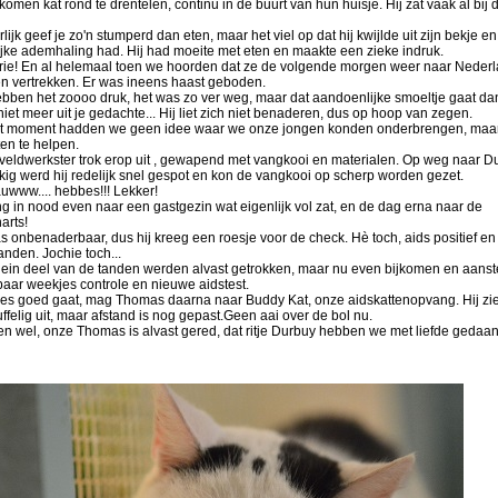
omen kat rond te drentelen, continu in de buurt van hun huisje. Hij zat vaak al bij 
lijk geef je zo'n stumperd dan eten, maar het viel op dat hij kwijlde uit zijn bekje e
ijke ademhaling had. Hij had moeite met eten en maakte een zieke indruk.
rie! En al helemaal toen we hoorden dat ze de volgende morgen weer naar Neder
n vertrekken. Er was ineens haast geboden.
bben het zoooo druk, het was zo ver weg, maar dat aandoenlijke smoeltje gaat da
iet meer uit je gedachte... Hij liet zich niet benaderen, dus op hoop van zegen.
t moment hadden we geen idee waar we onze jongen konden onderbrengen, maa
en te helpen.
veldwerkster trok erop uit , gewapend met vangkooi en materialen. Op weg naar D
kig werd hij redelijk snel gespot en kon de vangkooi op scherp worden gezet.
uwww.... hebbes!!! Lekker!
ng in nood even naar een gastgezin wat eigenlijk vol zat, en de dag erna naar de
arts!
s onbenaderbaar, dus hij kreeg een roesje voor de check. Hè toch, aids positief en
tanden. Jochie toch...
lein deel van de tanden werden alvast getrokken, maar nu even bijkomen en aanst
paar weekjes controle en nieuwe aidstest.
lles goed gaat, mag Thomas daarna naar Buddy Kat, onze aidskattenopvang. Hij zie
ffelig uit, maar afstand is nog gepast.Geen aai over de bol nu.
en wel, onze Thomas is alvast gered, dat ritje Durbuy hebben we met liefde gedaa