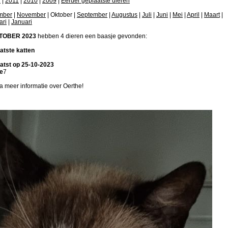
2
|
2011
|
2010
|
2009
|
Eerder geplaatste dieren
mber
|
November
| Oktober |
September
|
Augustus
|
Juli
|
Juni
|
Mei
|
April
|
Maart
|
ari
|
Januari
TOBER 2023
hebben 4 dieren een baasje gevonden:
atste katten
atst op 25-10-2023
e
7
a meer informatie over Oerthe!