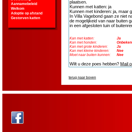
plaatsen.
Aannamebeleid
Kunnen met katten: ja
Welkom
Kunnen met kinderen: ja, maar 
Adoptie op afstand
In Villa Vagebond gaan ze niet na
Gestorven katten
de mogelijkeid van naar buiten g
in een afgesloten tuin of buitenre
Kan met katten:
Ja
Kan met honden:
Onbeken
Kan met grote kinderen:
Ja
Kan met kleine kinderen:
Nee
Moet naar buiten kunnen:
Nee
Wilt u deze poes hebben?
Mail 
terug naar boven