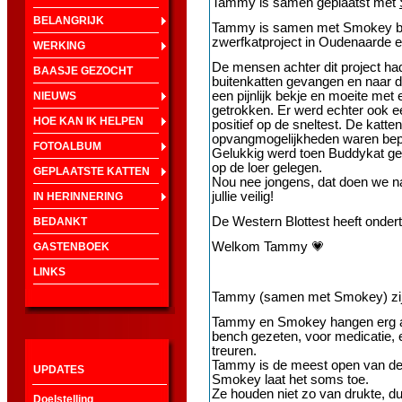
Tammy is samen geplaatst met
BELANGRIJK
Tammy is samen met Smokey bij
zwerfkatproject in Oudenaarde 
WERKING
De mensen achter dit project h
BAASJE GEZOCHT
buitenkatten gevangen en naar d
een pijnlijk bekje en moeite met 
NIEUWS
getrokken. Er werd echter ook ee
HOE KAN IK HELPEN
positief op de sneltest. De katt
opvangmogelijkheden waren bep
FOTOALBUM
Gelukkig werd toen Buddykat ge
op de loer gelegen.
GEPLAATSTE KATTEN
Nou nee jongens, dat doen we natu
jullie veilig!
IN HERINNERING
De Western Blottest heeft onder
BEDANKT
Welkom Tammy 💗
GASTENBOEK
LINKS
Tammy (samen met Smokey) zijn 
Tammy en Smokey hangen erg aa
bench gezeten, voor medicatie, 
treuren.
Tammy is de meest open van de 
UPDATES
Smokey laat het soms toe.
Ze houden niet zo van drukte, dus
Doelstelling