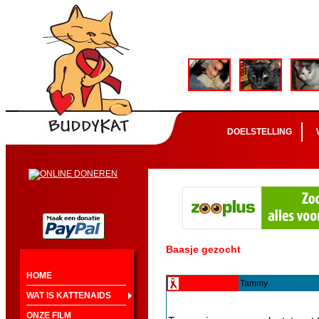
DOELSTELLING
Baasje gezocht
HOME
Tammy
WAT IS KATTENAIDS
ONZE FILM